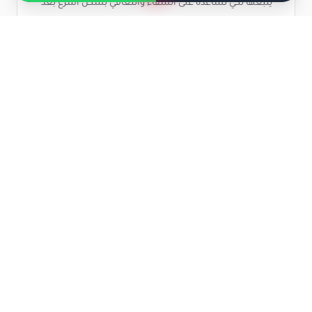
يتبعها لكي تساعده على الشفاء والتعافي بشكل أسرع بعد
إجراء عملية تغيير مفصل الحوض والتي تتضمن النقاط
التالية:
يجب على المريض أن يخبر طبيب الأسنان بأنه
خضع لعملية تبديل مفصل الحوض خلال فترة
التعافي لكي يتخذ الاحتياطات اللازمة ووصف
المضادات الحيوية لتجنب الإصابة بالالتهابات
والعدوى التي قد تشكل ضرر كبير على المفصل
الجديد.
على المريض أن يستعين بالعكازات والمشاية
خلال الفترة الأولى من التعافي ويتجنب الاتكاء على
المفصل الصناعي بشكل كامل.
ضرورة الحفاظ على تناول طعام صحي ومتوازن
بحيث يحتوي على المواد الغذائية الضرورية للجسم