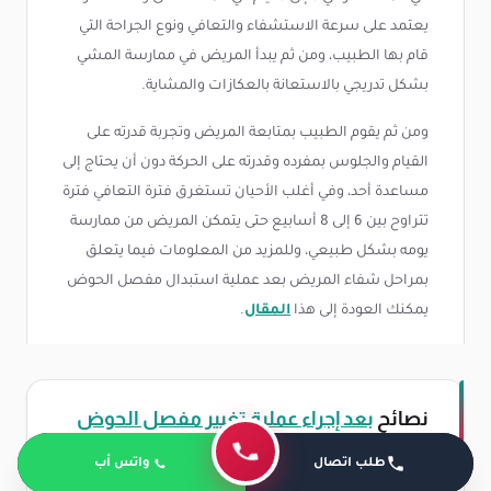
يعتمد على سرعة الاستشفاء والتعافي ونوع الجراحة التي
قام بها الطبيب، ومن ثم يبدأ المريض في ممارسة المشي
بشكل تدريجي بالاستعانة بالعكازات والمشاية.
ومن ثم يقوم الطبيب بمتابعة المريض وتجربة قدرته على
القيام والجلوس بمفرده وقدرته على الحركة دون أن يحتاج إلى
مساعدة أحد، وفي أغلب الأحيان تستغرق فترة التعافي فترة
تتراوح بين 6 إلى 8 أسابيع حتى يتمكن المريض من ممارسة
يومه بشكل طبيعي، وللمزيد من المعلومات فيما يتعلق
بمراحل شفاء المريض بعد عملية استبدال مفصل الحوض
يمكنك العودة إلى هذا
المقال
.
نصائح
بعد إجراء عملية تغيير مفصل الحوض
طلب اتصال
واتس أب
بين يدينا مجموعة من النصائح التي يجب على المريض أن