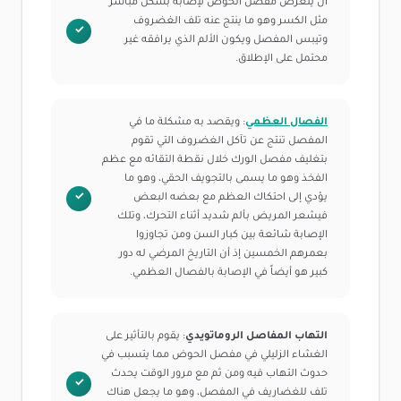
أن يتعرض مفصل الحوض لإصابة بشكل مباشر
مثل الكسر وهو ما ينتج عنه تلف الغضروف
وتيبس المفصل ويكون الألم الذي يرافقه غير
محتمل على الإطلاق.
الفصال العظمي
: ويقصد به مشكلة ما في
المفصل تنتج عن تآكل الغضروف التي تقوم
بتغليف مفصل الورك خلال نقطة التقائه مع عظم
الفخذ وهو ما يسمى بالتجويف الحقي، وهو ما
يؤدي إلى احتكاك العظم مع بعضه البعض
فيشعر المريض بألم شديد أثناء التحرك، وتلك
الإصابة شائعة بين كبار السن ومن تجاوزوا
بعمرهم الخمسين إذ أن التاريخ المرضي له دور
كبير هو أيضاً في الإصابة بالفصال العظمي.
التهاب المفاصل الروماتويدي
: يقوم بالتأثير على
الغشاء الزليلي في مفصل الحوض مما يتسبب في
حدوث التهاب فيه ومن ثم مع مرور الوقت يحدث
تلف للغضاريف في المفصل، وهو ما يجعل هناك