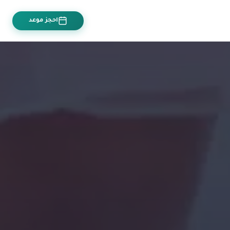
احجز موعد