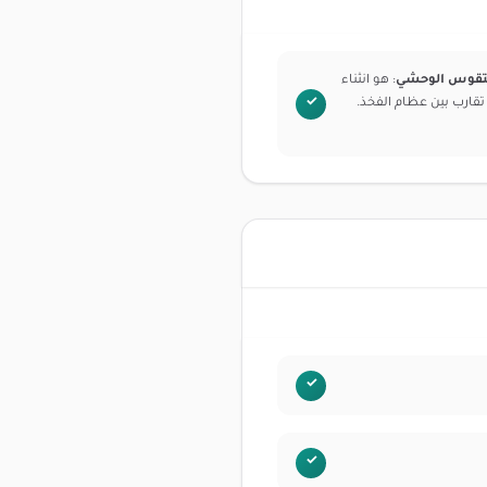
لتقوس الوحشي
: هو انثناء
 تقارب بين عظام الفخذ.