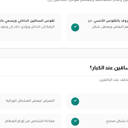
اقين وعدم استقامتها وينقسم تقوس الساقين إلى:
روف بالتقوس الأنسي
: هو
تقوس الساقين الداخلي ويسمي با
صهم البعض ويعطى شكل
الركبة إلى الداخل ويؤدى ذلك إلى وجود
ين عند الكبار؟
لف عند البالغين:
التعرض لبعض المشاكل الوراثية
ها بشكل صحيح.
معاناة الشخص من أورام العظام.