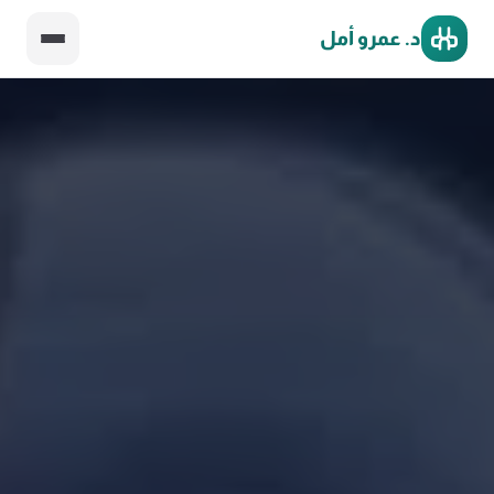
د. عمرو أمل