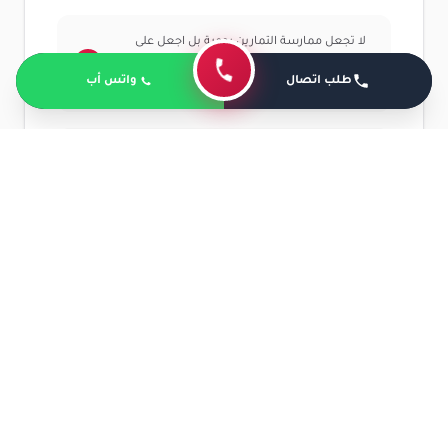
لا تجعل ممارسة التمارين يومية بل اجعل على
الأقل يومين راحة في الأسبوع لعدم إجهاد
طلب اتصال
واتس أب
العضلات.
الانتظام في عمل تمارين الإطالة وتوزيعها على
أكثر من منطقة مثل إطالة الفخذ الخلفية، الأمامية،
السمانة.
ممارسة التمارين على أرض ثابتة للتحسين من
التوازن وتجنب حدوث أي التواءات عند الحركة.
اجعل التمارين بسيطة بشكل يومي لا تتعدى 30
دقيقة بدلاً من تكثيفها في يوم واحد وعدم
الاستمرار في عمل التمارين.