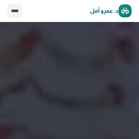
د. عمرو أمل