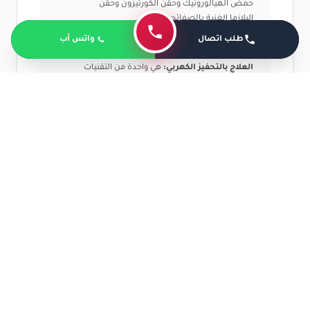
حمض الهيالورونيك وحقن الكورتيزون وحقن
البلازما الغنية بالصفائح الدموية.
طلب اتصال
واتس أب
العلاج بالتحفيز الكهربي:
هي واحدة من التقنيات
الحديثة التي يلجأ لها دكتور العمود الفقري، وهي
تعتمد على نبضات الكهربائية التي يتم توجيها في
المنطقة المصابة في الظهر، حيث تعمل على
تحفيز الدورة الدموية والعضلات وهذا يساعد على
تخفيف الألم.
العلاج الطبيعي
: يعتبر من أهم الإجراءات
العلاجية الغير جراحية التي يمكن لدكتور اللجوء له،
وهي مجموعة من الجلسات التي تحتوي على عدة
تمارين رياضية تركز على المنطقة المصابة في
الظهر حيث تساعد على تقوية العضلات والعظام
وتحسين الدورة الدموية وهذا يساعد على تحسين
وضع الفقرات وتقليل الألم الموجود بها، ومن أهم
تمارين العلاج الطبيعي تمرين المقاومة وتمرين
التمدد والإطالة.