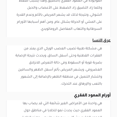
الموجودة في العمود الفقري بالتضيق وهذا يسبب ضغط
وكلما زاد التضيق زاد الضغط على الأعصاب والحبل
الشوكي، ونتيجة لذلك قد يشعر المريض بالألم وعدم القدرة
على المشي أو الحركة بشكل عام، ومن أهم أسبابها الأورام
السرطانية والتهاب المفاصل الروماتويدي.
عرق النسا
هي مشكلة طبية تصيب العصب الوركي الذي يمتد من
الفقرات القطنية وحتى أسفل الساق، ويحدث نتيجة الإصابة
بضربة قوية أو السقوط وفي حالة التعرض للانزلاق
الغضروفي، ويشعر المريض بألم أسفل الظهر والساقين
وانتشار التنميل في منطقة الظهر بالإضافة إلى الشعور
بالتعب والإرهاق عند التحرك.
أورام العمود الفقري
هي واحدة من الأمراض الغير شائعة التي قد يصاب بها
العمود الفقري حيث يحدث نمو للخلايا في مناطق حول