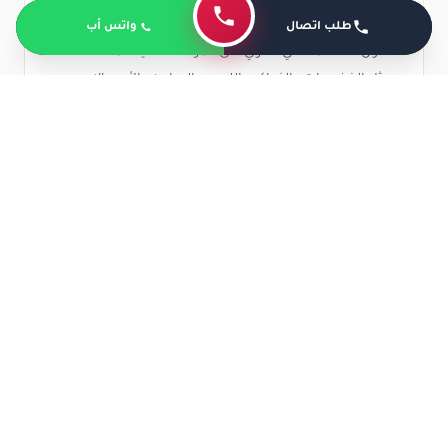
3-من الأمور التي يجب على المريض الاهتمام بها الحرص على
طلب اتصال
واتس أب
تناول الأطعمة التي تحتوي على المواد الغذائية المختلفة
مثل الخضروات والفواكه واللحوم والدواجن والأسماك.
4-يجب على المريض تناول المكملات الغذائية كالفيتامينات
لتعويض نقص بعض المكملات الغذائية.
5-التقليل على قدر الإمكان من الملح والأغذية الغنية
بالصوديوم.
ما هي أعراض مهاجمة النخاع بعد زراعة
النخاع؟
هناك بعض الأعراض قد تظهر على المريض منها ظهور
طفح جلدي وإسهال مع حدوث تلف للكبد وتلك الأعراض
قد تظهر بصورة قوية بالأخص في الأشهر الأولى بعد