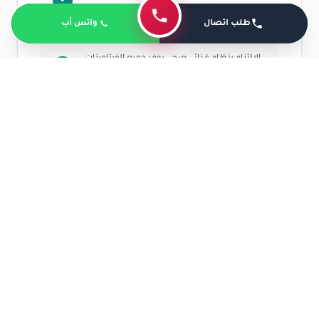
تحسين الدورة الدموية.
طلب اتصال
واتس أب
الالتزام بنظام غذائي صحي يوفر جميع الفيتامينات
والمعادن التي يحتاجها الجسم.
تطبيق الكمادات الباردة على الأقل لمدة 15 دقيقة
مرتين في اليوم.
كم نسبة نجاح عمليات الغضروف؟
تتراوح نسبة نجاح عمليات الغضروف من
85% لـ 95%
وهي
تعتبر من أنجح الإجراءات العلاجية التي قد يخضع لها
المريض من أجل علاج مشكلة الغضروف، ولكن هذه النسبة
قد تتأثر بالعديد من العوامل التي قد تزيد أو تقلل من نجاحها،