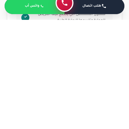
طلب اتصال
واتس أب
مستوى المستشفى التي يخضع فيها المريض
للعملية وتقديمها للرعاية الطبية.
الإجراءات التي يتم اتباعها قبل وأثناء وبعد
العملية.
ما هي مراحل شفاء بعد عملية ترقيع العظم؟
بعد أن يخضع المريض لعملية ترقيع العظام يكون في
حاجة إلى متابعة حالته إلى أن يتم شفاء الكسر بالكامل
ويتمكن من استعادة حركته الطبيعية مرة أخرى، وتظهر
بعض العلامات التي تشير إلى اكتمال التئام العظم وتمام
التعافي والشفاء وتشتمل على ما يلي: