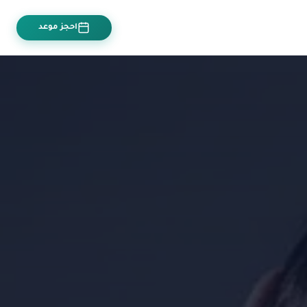
احجز موعد