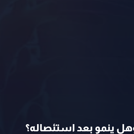
هل ينمو بعد استئصاله؟