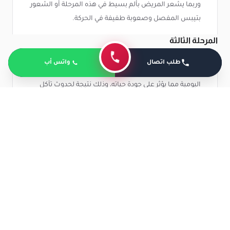
وربما يشعر المريض بألم بسيط في هذه المرحلة أو الشعور
بتيبس المفصل وصعوبة طفيفة في الحركة.
المرحلة الثالثة
قد تظهر أغلب الأعراض في هذه المرحلة حيث يشعر
طلب اتصال
واتس أب
المريض بألم ملحوظ عند الحركة والمشي والقيام بالأنشطة
اليومية مما يؤثر على جودة حياته، وذلك نتيجة لحدوث تآكل
بشكل كبير في الغضروف، التهاب.
واحتكاك العظام ببعضها البعض بشكل أكبر من المراحل
الأخرى مما يسبب زيادة في حجم النتوءات العظمية ويؤثر
ذلك في الأنسجة المحيطة بالمفصل، ويحدث أيضًا تجمع
السوائل في المفصل مما يسبب التورم والاحمرار.
المرحلة الرابعة
تعتبر هذه المرحلة هي الأخطر لمريض خشونة الركبة، حيث
يحدث تآكل بشكل كبير للغضاريف وقد يحدث فقدان كامل
للغضروف في هذه المرحلة نتيجة فقدان السائل الزلالي مما