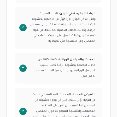
الزيادة المفرطة في الوزن:
تلعب السمنة
والزيادة في الوزن دورًا كبيرًا في الإصابة بخشونة
الركبة حيث تسبب السمنة ضغط كبير على مفصل
الركبة، وكذلك، الخلايا الدهنية لما تنتجه من مواد
كيميائية وبروتينات تعمل على حدوث التهاب في
المفصل وفي الأنسجة التي تحيط به.
الجينات والعوامل الوراثية:
40%- 65% من
حالات الإصابة بخشونة الركبة كانت بسبب
العوامل الوراثية ووجود فرد من العائلة قد أُصيب
به من قبل.
التعرض للإصابة:
الإصابات المختلفة التي تحدث
في الركبة تؤثر بشكل كبير في وجود خشونة في
المفصل لما تسببه من ضرر على العظام،
العضلات، والأنسجة الموجودة حول المفصل
مثل: إصابة الغضروف المحيط بالمفصل، التواء