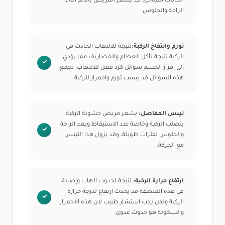
الحالات المتأخرة قد يشعر المريض بالألم أثناء
الراحة والجلوس.
تورم وانتفاخ الركبة:
نتيجة للالتهاب الحادث في
الركبة نتيجة تآكل العظام والغضاريف مما يؤدي
إلى إفراز الجسم سوائل كرد فعل للالتهاب، تجمع
هذه السوائل قد يسبب تورم واحمرار للركبة.
تيبس المفاصل:
يشعر مريض خشونة الركبة
بتصلب الركبة وخاصة عند الاستيقاظ وبعد الراحة
والجلوس لفترات طويلة، وقد يزول هذا التيبس
مع الحركة.
ارتفاع حرارة الركبة:
نتيجة لحدوث الهاب وإصابة
في هذه المنطقة قد يحدث ارتفاع لدرجة حرارة
الركبة ولكن يجب استشار طبيب لان هذه الاحمرار
والسخونة هو حدوث عدوى.