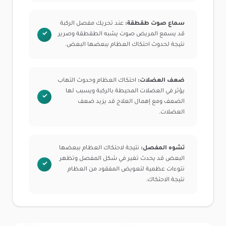
سماع صوت طقطقة:
عند تحريك مفصل الركبة
قد يسمع المريض صوت يشبه الطقطقة وصرير
نتيجة لحدوث احتكاك العظام ببعضها البعض.
ضعف العضلات:
احتكاك العظام وحدوث التهاب
يؤثر في العضلات المحيطة بالركبة ويسبب لها
الضعف ومع إهمال العلاج قد يزيد ضعف
العضلات.
تشوه المفصل:
نتيجة لاحتكاك العظام ببعضها
البعض قد يحدث تغير في شكل المفصل وتظهر
نتوءات عظمية لتعويض المفقود من العظام
نتيجة الاحتكاك.