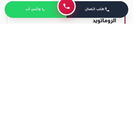
طلب اتصال
واتس أب
نصائح يمكن اتباعها لتخفيف التهاب
الروماتويد
هناك العديد من النصائح التي يقدمها
الدكتور عمرو أمل
أفضل دكتور عظام في مصر التي تساعد مريض الروماتويد
في السيطرة على التهابات التي يشعر بها والتي تتمثل فيما
يلي:
اهتمام المريض بممارسة التمارين الرياضية
الخفيفة مثل المشي والسباحة مما يساعد في
المحافظة على نشاط المريض وزيادة مرونة
المفاصل.
اتباع المريض نظام صحي في طهي الطعام الذي
يتناوله ومن أهم هذه الطرق التبخير وليس
الغليان.