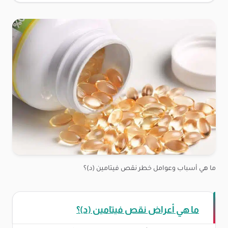
ما هي أسباب وعوامل خطر نقص فيتامين (د)؟
ما هي أعراض نقص فيتامين (د)؟