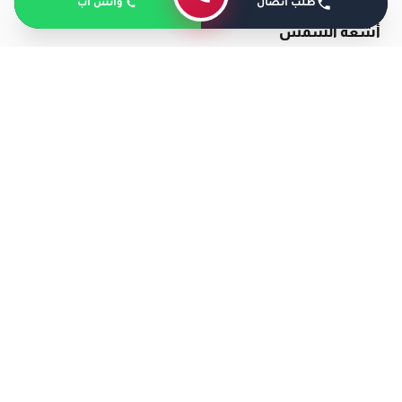
طلب اتصال
واتس أب
أشعة الشمس
التعرض لأشعة الشمس النافعة تعتبر أحد الأساليب
العلاجية المهمة التي يمكن للمريض أن يحصل علي كمية
التي يحتاجها الجسم، حيث يمكن التعرض لها من 8 لـ 10
صباحًا حيث يصبح الجسم باللون الوردي.
ولكن بعض العوامل قد تؤثر على النسبة التي سيحصل
عليها الجسم مثل العمر ولون البشرة والبيئة المحيطة.
ما هي مضاعفات نقص فيتامين (د)؟
هناك العديد من المضاعفات التي قد يسببها نقص فيتامين
د في الجسم، والتي حذر منها الدكتور عمرو أمل أفضل دكتور
عظام ومفاصل في مصر، ومن أبرز هذه المضاعفات ما يلي: