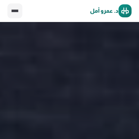
د. عمرو أمل