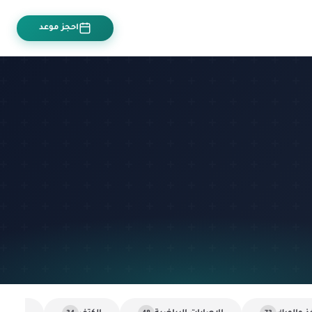
احجز موعد