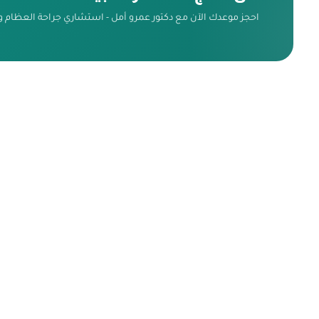
احجز موعدك الآن مع دكتور عمرو أمل - استشاري جراحة العظام 