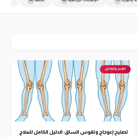
ذ والورك
الإصابات الرياضية
الكتف
الكوع و
34
48
73
القدم والكاحل
تصليح إعوجاج وتقوس الساق: الدليل الكامل للعلاج