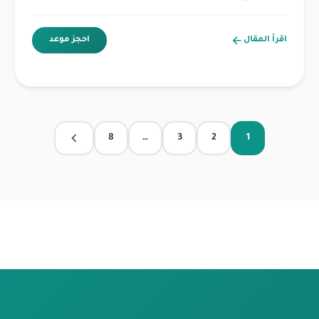
اقرأ المقال
احجز موعد
8
…
3
2
1