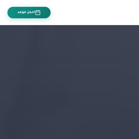
احجز موعد