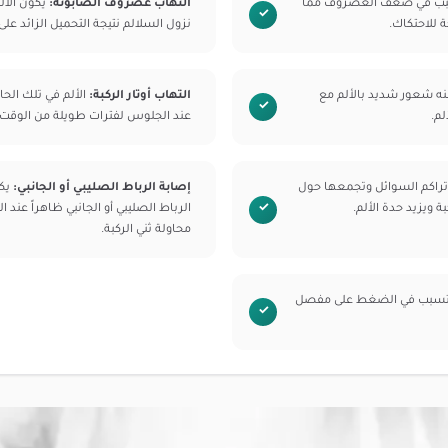
سبب في ضعف الغضروف مما
التهاب غضروف الصابونة:
يكون الأل
ة للاحتكاك.
نزول السلالم نتيجة التحميل الزائد على
نه شعور شديد بالألم مع
التهاب أوتار الركبة:
الألم في تلك الحا
لم.
عند الجلوس لفترات طويلة من الوقت أو
راكم السوائل وتجمعها حول
إصابة الرباط الصليبي أو الجانبي:
يكو
 ويزيد حدة الألم.
الرباط الصليبي أو الجانبي ظاهراً عند
محاولة ثني الركبة.
سبب في الضغط على مفصل