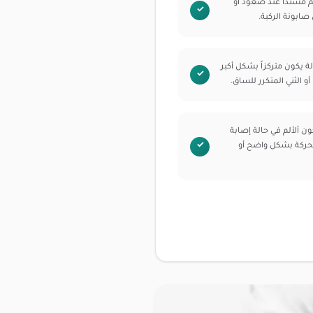
م مشتداً عند صعود أو
 صابونة الركبة.
لة يكون متركزاً بشكل أكبر
 الثني المتكرر للساق.
ن ألألم في حالة إصابة
 الحركة بشكل واضح أو