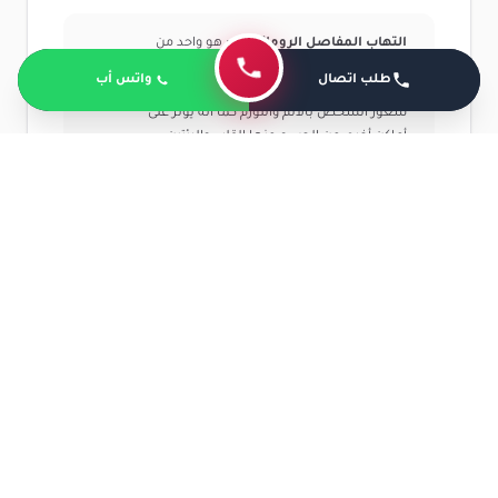
التهاب المفاصل الروماتويدي:
هو واحد من
أمراض المناعة الذاتية التي تصيب الجسم وتقوم
طلب اتصال
واتس أب
فيها المناعة بمهاجمة المفاصل وينتج عنها
شعور الشخص بالألم والتورم كما أنه يؤثر على
أماكن أخرى من الجسم منها القلب والرئتين.
الكساح:
يسمى بالتهاب المفاصل التنكسي
ويسبب تلف في المفاصل وتآكل في الغضاريف
المحيطة بها ويعاني فيها المريض من الشعور
بالألم وتيبس المفاصل وصعوبة الحركة.
هشاشة العظام
:
عند تعرض الشخص للإصابة
بها يصبح أكثر عرضة للكسر في العظام لأن فيها
يتم فقدان كثافة العظام ومن الأشخاص
المعرضون بالإصابة بهشاشة العظام هم
النساء خاصةً بعد انقطاع الطمث.