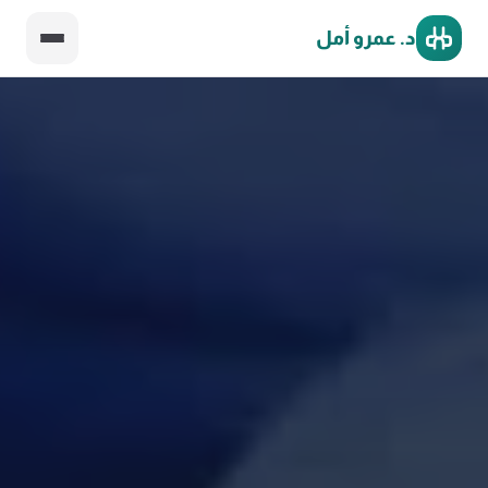
د. عمرو أمل