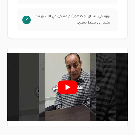
تورم في الساق أو ظهور ألم مفاجئ في الساق قد
يشير إلى تجلط دموي.