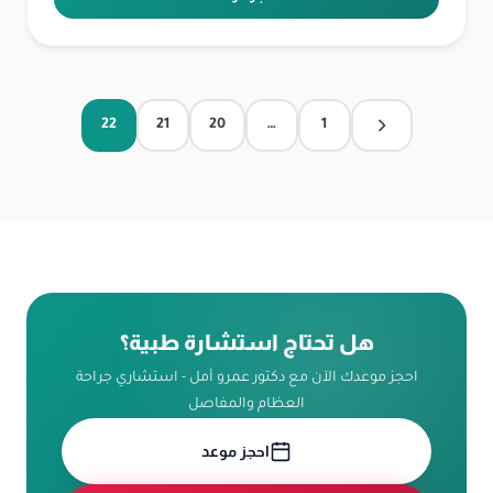
التنقل
22
21
20
…
1
بين
الصفحات
هل تحتاج استشارة طبية؟
احجز موعدك الآن مع دكتور عمرو أمل - استشاري جراحة
العظام والمفاصل
احجز موعد