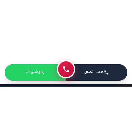
طلب اتصال
واتس أب
د. عمرو أمل