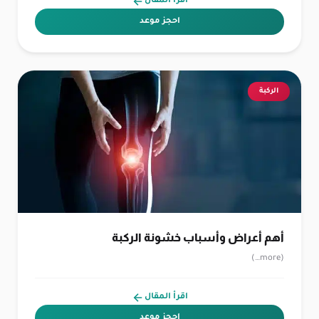
اقرأ المقال
احجز موعد
الركبة
أهم أعراض وأسباب خشونة الركبة
(more…)
اقرأ المقال
احجز موعد