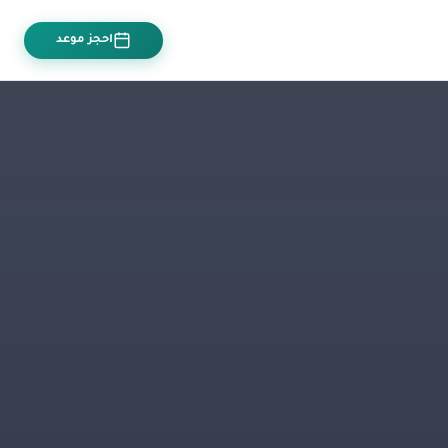
احجز موعد