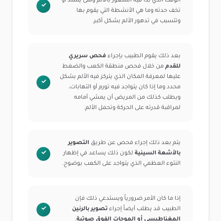
الوقت الذي بدأ فيه الشعور بالألم ومتى يشتد أو
تخف حدته وما هي الأنشطة التي يقوم بها
وتتسبب في تدهور الألم بشكل أكبر.
بعد ذلك يقوم الطبيب بإجراء
فحص سريري
للقدم
من خلال فحص منطقة الكعب والضغط
عليها لمعرفة المكان الذي يتركز فيه الألم بشكل
محدد وما إذا كان يتواجد فيه تورم أو التهابات،
ويطلب كذلك من المريض أن يمشي أمامه
لمراقبة قدرته على الحركة وتحمل الألم.
يتم بعد ذلك إجراء فحص عن طريق
التصوير
بالأشعة السينية
لكون ذلك يساعد في إظهار
النتوء العظمي الذي يتواجد على الكعب بوضوح.
إذا ما كان الأمر ضرورياً ويستدعي ذلك فإن
الطبيب قد يطلب أيضاً إجراء
تصوير بالرنين
المغناطيسي أو الموجات الفوق صوتية
.