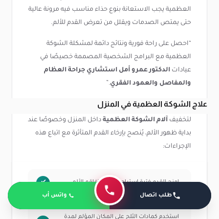
العظمية يجب الاستعانة بنوع حذاء مناسب فيه مرونة عالية
حتى يمتص الصدمات ويقلل من تعرض القدم للألم.
“احصل على راحة فورية ونتائج دائمة لمشكلة الشوكة
العظمية مع البرامج الشخصية المصممة خصيصًا في
عيادات
الدكتور عمرو أمل استشاري جراحة العظام
والمفاصل والعمود الفقري
.”
علاج الشوكة العظمية في المنزل
لتخفيف
آلام الشوكة العظمية
داخل المنزل وخصوصًا عند
بداية ظهور الألم، يُنصح بإرخاء القدم المتأثرة مع اتباع هذه
الإجراءات:
امنح القدم فترة استراحة لتجنب تفاقم الألم.
طلب اتصال
واتس أب
استخدم كمادات الثلج على المكان المؤلم لمدة