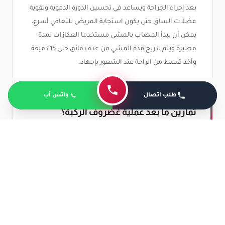
بعد إجراء الجراحة ويساعد في تحسين الدورة الدموية وتقوية
عضلات الساق حتى يكون استجابة المريض للتعافي أسرع،
يمكن أن يبدأ المصاب بالمشي مستخدما العكازات لمدة
قصيرة ويتم تدريج مدة المشي من عدة دقائق حتى 15 دقيقة
وأخذ قسط من الراحة عند الشعور بإجهاد.
طلب اتصال
واتس أب
تمارين ما بعد عملية غضروف الركبة؟
يمكن أن يبدأ الطبيب المعالج بعد فترة تعافي المريض
بوضع برنامج تأهيلي يتضمن تمرينات رياضية معينة يمكن
أن تعطي إمكانية أكبر للشخص لكي يستعيد قدرته على
التحرك بصورة طبيعية دون الاستعانة بالعكازات.
تمرينات رياضية لمرضي غضروف الركبة بعد الجراحة،
وهي: