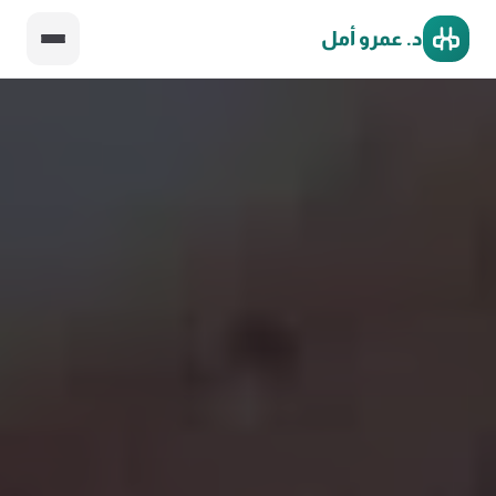
د. عمرو أمل