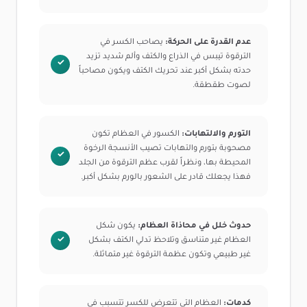
عدم القدرة على الحركة:
يصاحب الكسر في
الترقوة تيبس في الذراع والكتف وألم شديد تزيد
حدته بشكل أكبر عند تحريك الكتف ويكون مصاحباً
لصوت طقطقة.
التورم والالتهابات:
الكسور في العظام تكون
مصحوبة بتورم والتهابات تصيب الأنسجة الرخوة
المحيطة بها، ونظراً لقرب عظم الترقوة من الجلد
فهذا يجعلك قادر على الشعور بالورم بشكل أكبر.
حدوث خلل في محاذاة العظام:
يكون شكل
العظام غير متناسق وتلاحظ تدلي الكتف بشكل
غير طبيعي وتكون عظمة الترقوة غير متماثلة.
كدمات:
العظام التي تتعرض للكسر تتسبب في