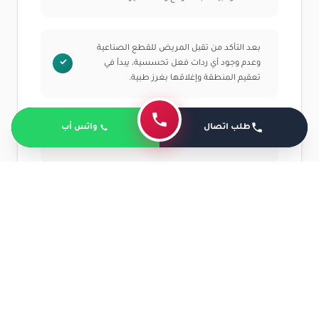
بعد التأكد من تقبل المريض للقطع الصناعية
وعدم وجود أي ردات فعل تحسسية، يبدأ في
تعقيم المنطقة وإغلاقها بغرز طبية.
طلب اتصال
واتس أب
يقوم المريض بلف الجرح بمضادات طبية وتركيب
حمالة أو مثبت للكتف من أجل حماية العملية.
يظل المريض تحت رعاية الطبيب لعدة ساعات
قبل مغادرة المريض للمستشفى.
كم تستغرق عملية الترقوة؟