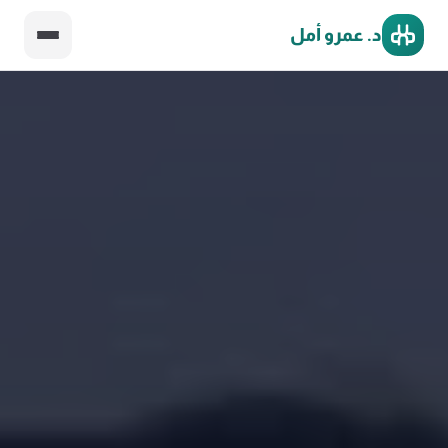
د. عمرو أمل