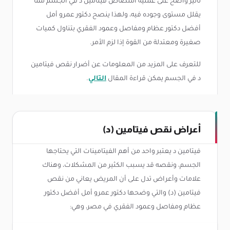
تأثير واضح على عملية امتصاص فيتامين د في الجسم مما
يقلل مستوى وجوده فيه، ولهذا ينصح دكتور عمرو أمل
أفضل دكتور عظام ومفاصل وعمود الفقري بتناول كميات
صغيرة ومعتدلة من القوة إذا لزم الأمر.
للتعرف على المزيد من المعلومات عن أضرار نقص فيتامين
د في الجسم يمكن قراءة المقال
التالي
.
أعراض نقص فيتامين (د)
فيتامين د يعتبر واحد من أهم الفيتامينات التي يحتاجها
الجسم، ونقصه قد يسبب الكثير من المشكلات، وهناك
علامات وأعراض تدل على أن المريض يعاني من نقص
فيتامين (د) والتي وضحها دكتور عمرو أمل أفضل دكتور
عظام ومفاصل وعمود الفقري في مصر، وهي: