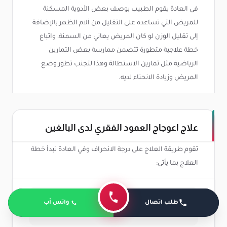
في العادة يقوم الطبيب بوصف بعض الأدوية المسكنة
للمريض التي تساعده على التقليل من آلام الظهر بالإضافة
إلى تقليل الوزن لو كان المريض يعاني من السمنة، واتباع
خطة علاجية متطورة تتضمن ممارسة بعض التمارين
الرياضية مثل تمارين الاستطالة وهذا لتجنب تطور وضع
المريض وزيادة الانحناء لديه.
علاج اعوجاج العمود الفقري لدى البالغين
تقوم طريقة العلاج على درجة الانحراف وفي العادة تبدأ خطة
العلاج بما يأتي:
تناول مسكنات الألم التي تحتوي على مادة
طلب اتصال
واتس أب
الباراسيتامول والإيبوبروفين.