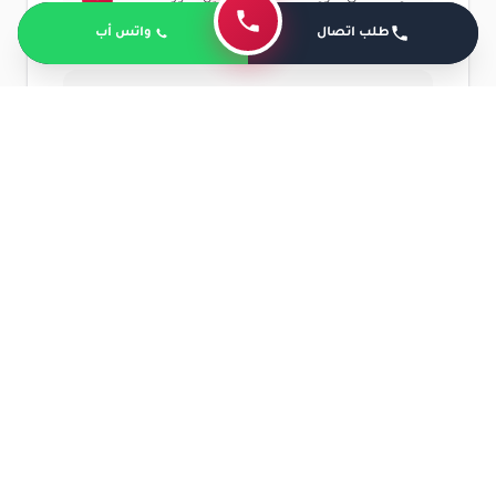
الدموية.
طلب اتصال
واتس أب
ممارسة تمارين الإطالة اللطيفة للظهر والوركين
مثل تمرين القط والجمل ومفيدة جداً والسباحة
من أفضل التمارين للحوامل لأنها تقلل الضغط
على المفاصل.
استخدام الكمادات الدافئة على المنطقة المصابة
لمدة 15-20 دقيقة عدة مرات يومياً.
لابد من عدم الوقوف أو الجلوس لفترات طويلة
وأخذ فترات راحة متكررة وعند الجلوس.
لابد من استخدم وسادة داعمة للظهر واحرصي
على إبقاء قدميك مسطحتين على الأرض.