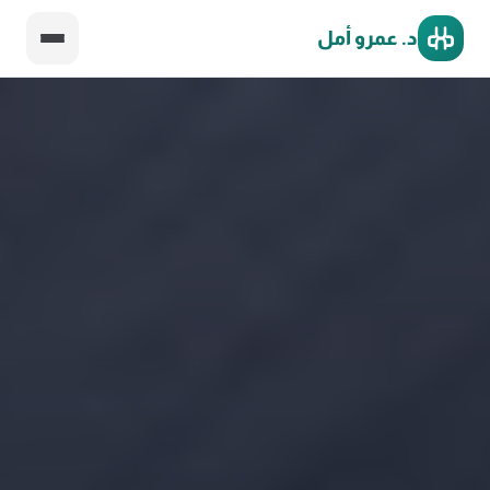
د. عمرو أمل